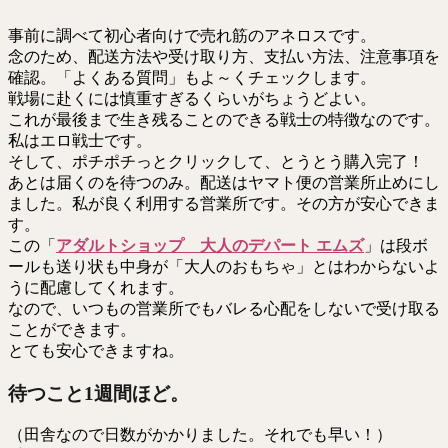
事前に調べて初心者向けで売れ筋のアネロスです。
念のため、配送方法や受け取り方、支払い方法、注意事項を
確認。「よくある質問」もよ～くチェックします。
戦場に赴くには慎重すぎるくらいがちょうどよい。
これが最後まで生き残ることのできる戦士の特徴なのです。
私はエロ戦士です。
そして、ポチポチっとクリックして、とうとう購入完了！
あとは届くのを待つのみ。配送はヤマト便の営業所止めにし
ました。私が良く利用する営業所です。その方が安心できま
す。
この「
アダルトショップ 大人のデパート エムズ
」は段ボ
ールも送り状も中身が「大人のおもちゃ」とはわからないよ
うに配慮してくれます。
なので、いつもの営業所でもバレる心配をしないで受け取る
ことができます。
とても安心できますね。
待つこと1週間ほど。
（田舎なので日数がかかりました。それでも早い！）