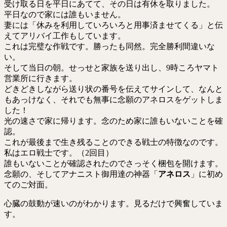
受け取る日を平日にあてて、その日は有休を取りました。
平日なので家には誰もいません。
妻には「休みを利用していろいろと用事済ませてくる」と伝
えてアリバイ工作もしています。
これは完璧な作戦です。勝ったも同然。完全勝利間違いな
い。
そして当日の朝。せっせと家族を送り出し、9時ころヤマト
営業所に行きます。
どきどきしながら送り状の番号を伝えてサインして、なんと
もあっけなく、それでも無事に念願のアネロスをゲットしま
した！
光の速さで家に帰ります。念のため家に誰もいないことを確
認。
これが最後まで生き残ることのできる戦士の特徴なのです。
私はエロ戦士です。（2回目）
誰もいないことが確認されたのでさっそく梱包を開けます。
念願の、そしてアナニスト御用達の神器「
アネロス
」に初め
てのご対面。
心臓の鼓動が速いのがわかります。見るだけで興奮していま
す。