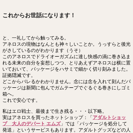
これからお世話になります！
と、一礼してから触ってみる。
アネロスの現物はなんとも神々しいことか。うっすらと後光
がさしているのがわかります（うそ）
このアネロスでドライオーガズムに達し快感の渦に巻き込ま
れる未来の自分を妄想しつつ、とりあえずアネロスは横に置
いておいて、パッケージをハサミで細かく切り刻みました。
証拠隠滅です。
どこからバレるかわかりません。念には念を入れて刻んだパ
ッケージは新聞に包んでガムテープでぐるぐる巻きにしゴミ
箱へ。
これで安心です。
私はエロ戦士、最後まで生き残る・・・以下略。
実はアネロスを買ったネットショップ：「
アダルトショッ
プ 大人のデパート エムズ
」では「パッケージを処分して
発送」というサービスもあります。アダルトグッズなどの人